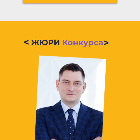
<
<
ЖЮРИ
Конкурса
Возраст участник
Прочитай полож