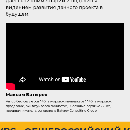
дает свои комментарии и поделится
видением развития данного проекта в
будущем.
|
Максим Батырев
Автор бестселлеров "45 татуировок менеджера", "45 татуировок
продавана", "45 татуировок личности", "Сложные подчинённые",
предприниматель, основатель Batyrev Consulting Group